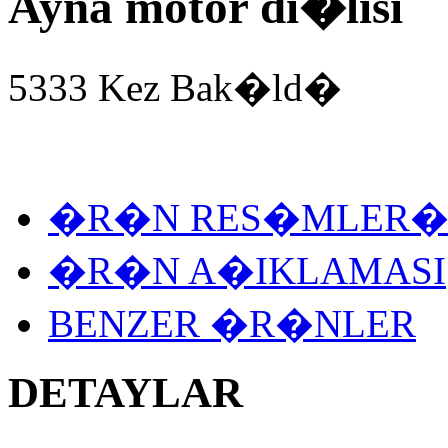
Ayna motor di�lisi
5333 Kez Bak�ld�
�R�N RES�MLER
�R�N A�IKLAMASI
BENZER �R�NLER
DETAYLAR