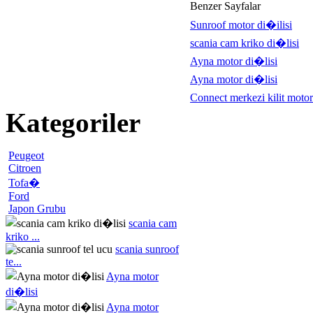
Benzer Sayfalar
Sunroof motor di�ilisi
scania cam kriko di�lisi
Ayna motor di�lisi
Ayna motor di�lisi
Connect merkezi kilit motor
Kategoriler
Peugeot
Citroen
Tofa�
Ford
Japon Grubu
scania cam
kriko ...
scania sunroof
te...
Ayna motor
di�lisi
Ayna motor