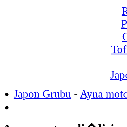
R
P
C
Tof
Jap
Japon Grubu
-
Ayna moto