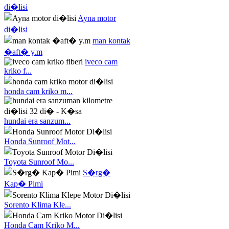
di�lisi
Ayna motor
di�lisi
man kontak
�aft� y.m
iveco cam
kriko f...
honda cam kriko m...
hundai era sanzum...
Honda Sunroof Mot...
Toyota Sunroof Mo...
S�rg�
Kap� Pimi
Sorento Klima Kle...
Honda Cam Kriko M...