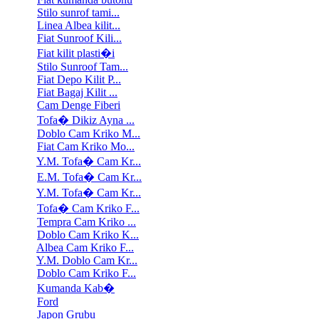
Stilo sunrof tami...
Linea Albea kilit...
Fiat Sunroof Kili...
Fiat kilit plasti�i
Stilo Sunroof Tam...
Fiat Depo Kilit P...
Fiat Bagaj Kilit ...
Cam Denge Fiberi
Tofa� Dikiz Ayna ...
Doblo Cam Kriko M...
Fiat Cam Kriko Mo...
Y.M. Tofa� Cam Kr...
E.M. Tofa� Cam Kr...
Y.M. Tofa� Cam Kr...
Tofa� Cam Kriko F...
Tempra Cam Kriko ...
Doblo Cam Kriko K...
Albea Cam Kriko F...
Y.M. Doblo Cam Kr...
Doblo Cam Kriko F...
Kumanda Kab�
Ford
Japon Grubu