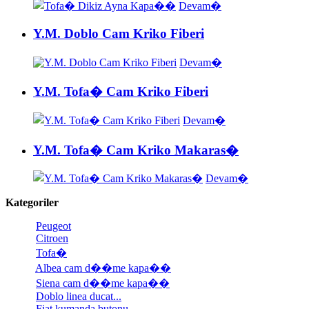
Devam�
Y.M. Doblo Cam Kriko Fiberi
Devam�
Y.M. Tofa� Cam Kriko Fiberi
Devam�
Y.M. Tofa� Cam Kriko Makaras�
Devam�
Kategoriler
Peugeot
Citroen
Tofa�
Albea cam d��me kapa��
Siena cam d��me kapa��
Doblo linea ducat...
Fiat kumanda butonu