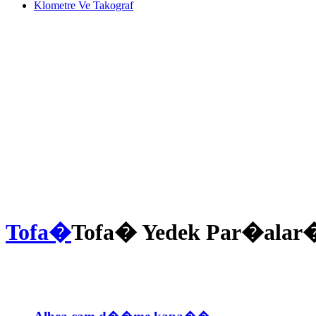
Klometre Ve Takograf
Tofa�
Tofa� Yedek Par�alar� 