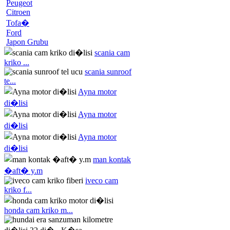
Peugeot
Citroen
Tofa�
Ford
Japon Grubu
scania cam
kriko ...
scania sunroof
te...
Ayna motor
di�lisi
Ayna motor
di�lisi
Ayna motor
di�lisi
man kontak
�aft� y.m
iveco cam
kriko f...
honda cam kriko m...