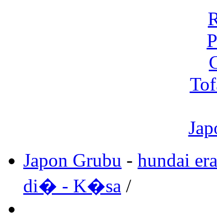
R
P
C
Tof
Jap
Japon Grubu
-
hundai er
di� - K�sa
/