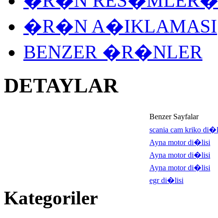
�R�N RES�MLER
�R�N A�IKLAMASI
BENZER �R�NLER
DETAYLAR
Benzer Sayfalar
scania cam kriko di�l
Ayna motor di�lisi
Ayna motor di�lisi
Ayna motor di�lisi
egr di�lisi
Kategoriler