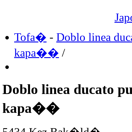
Jap
Tofa�
-
Doblo linea d
kapa��
/
Doblo linea ducato
kapa��
5434 Kez Bak�ld�