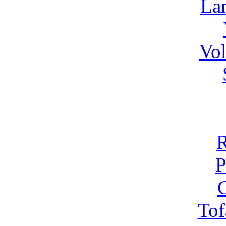
La
Vo
R
P
C
Tof