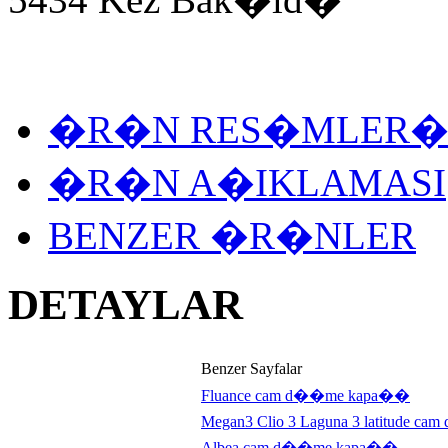
�R�N RES�MLER
�R�N A�IKLAMASI
BENZER �R�NLER
DETAYLAR
Benzer Sayfalar
Fluance cam d��me kapa��
Megan3 Clio 3 Laguna 3 latitude 
Albea cam d��me kapa��