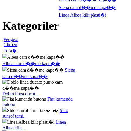
Siena cam d��me kapa��
Linea Albea kilit plasti�i
Kategoriler
Peugeot
Citroen
Tofa�
Albea cam d��me kapa��
Siena
cam d��me kapa��
Doblo linea ducat...
Fiat kumanda
butonu
Stilo
sunrof tami...
Linea
Albea kilit...