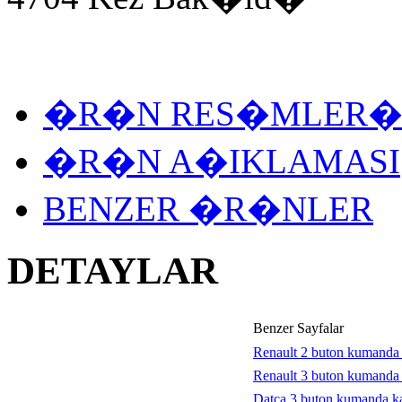
�R�N RES�MLER
�R�N A�IKLAMASI
BENZER �R�NLER
DETAYLAR
Benzer Sayfalar
Renault 2 buton kumand
Renault 3 buton kumand
Datca 3 buton kumanda 