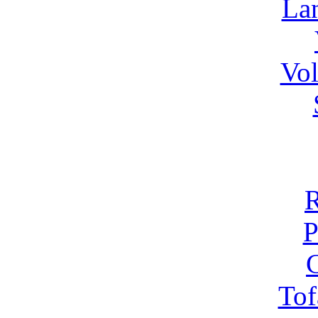
La
Vo
R
P
C
Tof