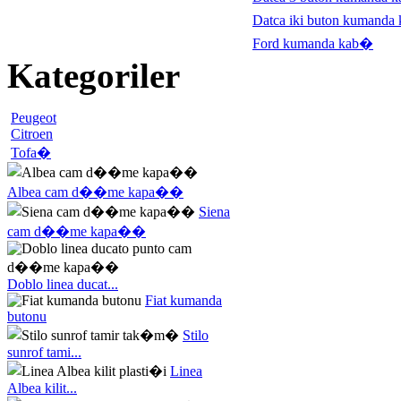
Datca iki buton kumanda
Ford kumanda kab�
Kategoriler
Peugeot
Citroen
Tofa�
Albea cam d��me kapa��
Siena
cam d��me kapa��
Doblo linea ducat...
Fiat kumanda
butonu
Stilo
sunrof tami...
Linea
Albea kilit...