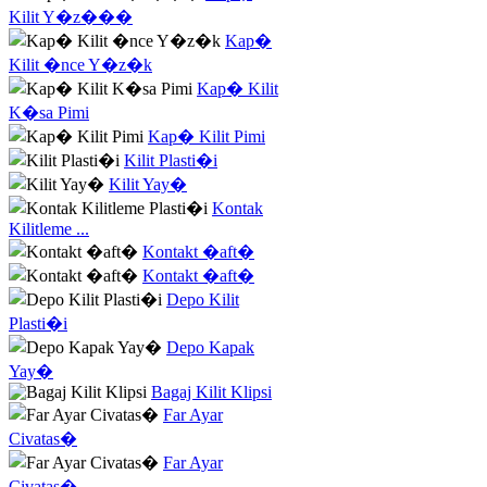
Kilit Y�z���
Kap�
Kilit �nce Y�z�k
Kap� Kilit
K�sa Pimi
Kap� Kilit Pimi
Kilit Plasti�i
Kilit Yay�
Kontak
Kilitleme ...
Kontakt �aft�
Kontakt �aft�
Depo Kilit
Plasti�i
Depo Kapak
Yay�
Bagaj Kilit Klipsi
Far Ayar
Civatas�
Far Ayar
Civatas�