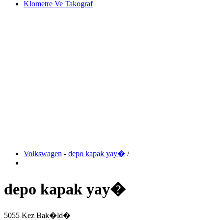
Klometre Ve Takograf
Volkswagen
-
depo kapak yay�
/
depo kapak yay�
5055 Kez Bak�ld�