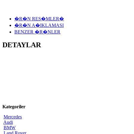
�R�N RES�MLER�
�R�N A�IKLAMASI
BENZER �R�NLER
DETAYLAR
Kategoriler
Mercedes
Audi
BMW
Land Rover