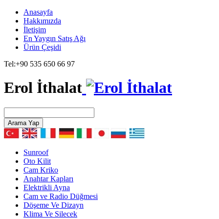
Anasayfa
Hakkımızda
İletişim
En Yaygın Satış Ağı
Ürün Çeşidi
Tel:
+90 535 650 66 97
Erol İthalat
Arama Yap
Sunroof
Oto Kilit
Cam Kriko
Anahtar Kapları
Elektrikli Ayna
Cam ve Radio Düğmesi
Döşeme Ve Dizayn
Klima Ve Silecek