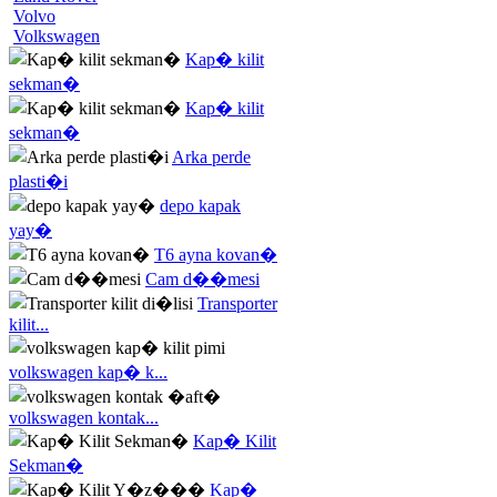
Volvo
Volkswagen
Kap� kilit
sekman�
Kap� kilit
sekman�
Arka perde
plasti�i
depo kapak
yay�
T6 ayna kovan�
Cam d��mesi
Transporter
kilit...
volkswagen kap� k...
volkswagen kontak...
Kap� Kilit
Sekman�
Kap�