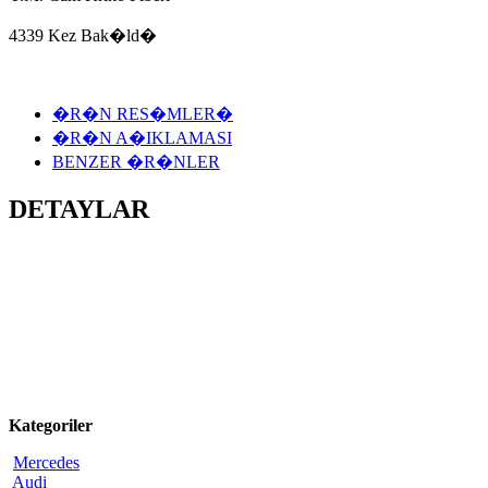
4339 Kez Bak�ld�
�R�N RES�MLER�
�R�N A�IKLAMASI
BENZER �R�NLER
DETAYLAR
Kategoriler
Mercedes
Audi