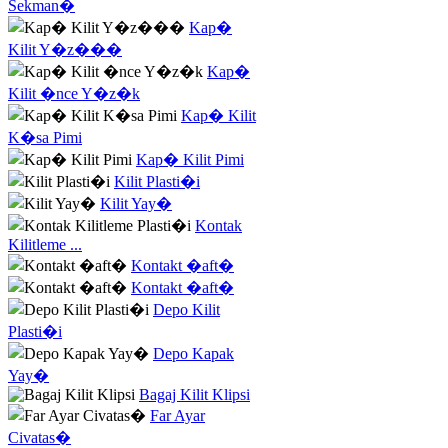
Sekman�
Kap�
Kilit Y�z���
Kap�
Kilit �nce Y�z�k
Kap� Kilit
K�sa Pimi
Kap� Kilit Pimi
Kilit Plasti�i
Kilit Yay�
Kontak
Kilitleme ...
Kontakt �aft�
Kontakt �aft�
Depo Kilit
Plasti�i
Depo Kapak
Yay�
Bagaj Kilit Klipsi
Far Ayar
Civatas�