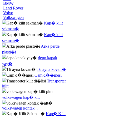
BMW
Land Rover
Volvo
Volkswagen
Kap� kilit
sekman�
Kap� kilit
sekman�
Arka perde
plasti�i
depo kapak
yay�
T6 ayna kovan�
Cam d��mesi
Transporter
kilit...
volkswagen kap� k...
volkswagen kontak...
Kap� Kilit