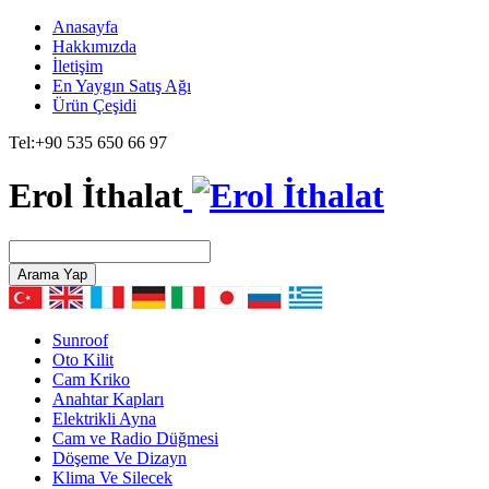
Anasayfa
Hakkımızda
İletişim
En Yaygın Satış Ağı
Ürün Çeşidi
Tel:
+90 535 650 66 97
Erol İthalat
Arama Yap
Sunroof
Oto Kilit
Cam Kriko
Anahtar Kapları
Elektrikli Ayna
Cam ve Radio Düğmesi
Döşeme Ve Dizayn
Klima Ve Silecek