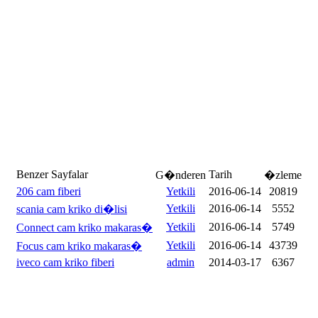
Benzer Sayfalar
Tarih
G�nderen
�zleme
206 cam fiberi
Yetkili
2016-06-14
20819
Yetkili
2016-06-14
5552
scania cam kriko di�lisi
Yetkili
2016-06-14
5749
Connect cam kriko makaras�
Yetkili
2016-06-14
43739
Focus cam kriko makaras�
iveco cam kriko fiberi
admin
2014-03-17
6367