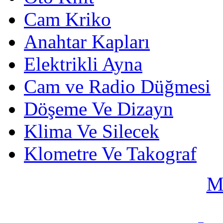
Cam Kriko
Anahtar Kapları
Elektrikli Ayna
Cam ve Radio Düğmesi
Döşeme Ve Dizayn
Klima Ve Silecek
Klometre Ve Takograf
M