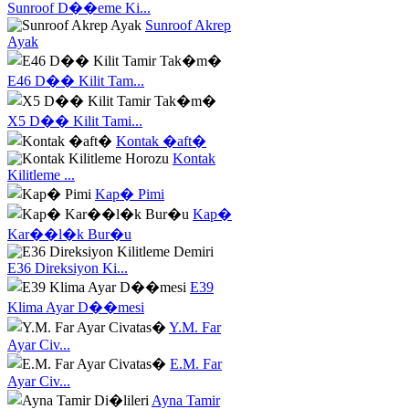
Sunroof D��eme Ki...
Sunroof Akrep
Ayak
E46 D�� Kilit Tam...
X5 D�� Kilit Tami...
Kontak �aft�
Kontak
Kilitleme ...
Kap� Pimi
Kap�
Kar��l�k Bur�u
E36 Direksiyon Ki...
E39
Klima Ayar D��mesi
Y.M. Far
Ayar Civ...
E.M. Far
Ayar Civ...
Ayna Tamir