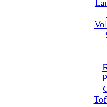
La
Vo
R
P
C
Tof