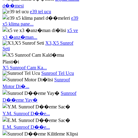
d��mesi
e39 tel ucu
e39
x5 klima pane...
x5 ve
x3 �anz�man...
X3,X5 Sunrof
Seti
X5 Sunroof Cam Ka...
Sunroof Tel Ucu
Sunroof
Motor Di�...
Sunroof
D��eme Yay�
Y.M. Sunroof D��e...
E.M. Sunroof D��e...