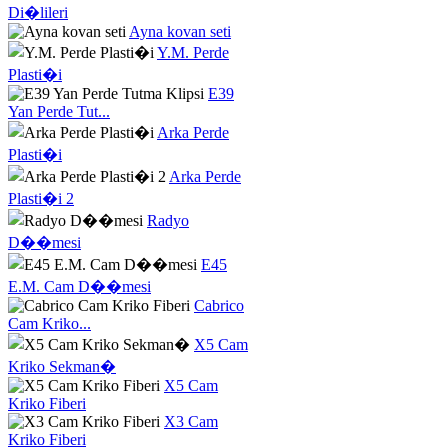
Di�lileri
Ayna kovan seti
Y.M. Perde
Plasti�i
E39
Yan Perde Tut...
Arka Perde
Plasti�i
Arka Perde
Plasti�i 2
Radyo
D��mesi
E45
E.M. Cam D��mesi
Cabrico
Cam Kriko...
X5 Cam
Kriko Sekman�
X5 Cam
Kriko Fiberi
X3 Cam
Kriko Fiberi