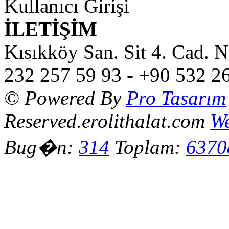
Kullanıcı Girişi
İLETİŞİM
Kısıkköy San. Sit 4. Cad. 
232 257 59 93 - +90 532 2
© Powered By
Pro Tasarım
Reserved.erolithalat.com
We
Bug�n:
314
Toplam:
6370