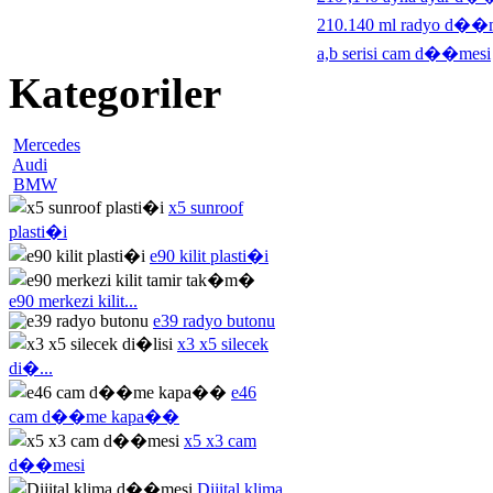
210.140 ml radyo d��
a,b serisi cam d��mesi
Kategoriler
Mercedes
Audi
BMW
x5 sunroof
plasti�i
e90 kilit plasti�i
e90 merkezi kilit...
e39 radyo butonu
x3 x5 silecek
di�...
e46
cam d��me kapa��
x5 x3 cam
d��mesi
Dijital klima