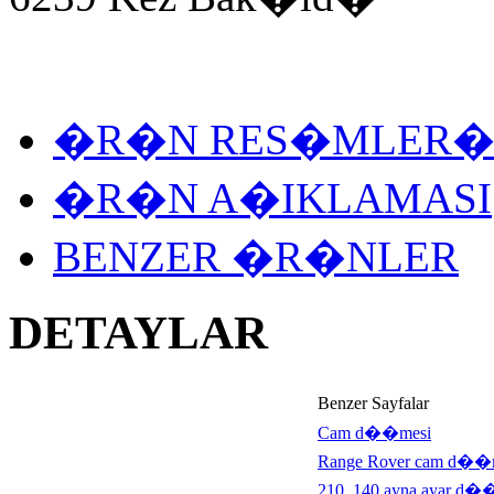
�R�N RES�MLER
�R�N A�IKLAMASI
BENZER �R�NLER
DETAYLAR
Benzer Sayfalar
Cam d��mesi
Range Rover cam d��
210 ,140 ayna ayar d�