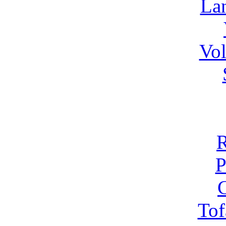
La
Vo
R
P
C
Tof