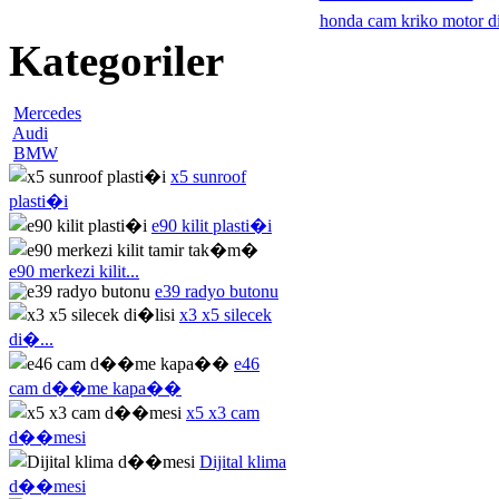
honda cam kriko motor d
Kategoriler
Mercedes
Audi
BMW
x5 sunroof
plasti�i
e90 kilit plasti�i
e90 merkezi kilit...
e39 radyo butonu
x3 x5 silecek
di�...
e46
cam d��me kapa��
x5 x3 cam
d��mesi
Dijital klima
d��mesi