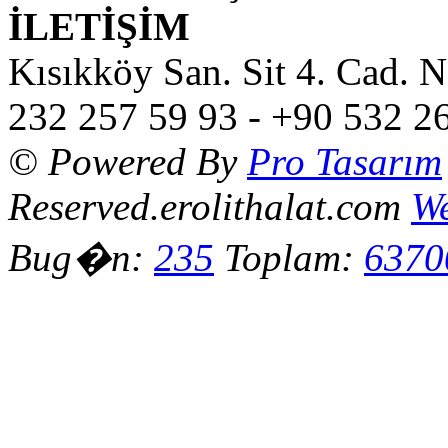
İLETİŞİM
Kısıkköy San. Sit 4. Cad. 
232 257 59 93 - +90 532 2
© Powered By
Pro Tasarım
Reserved.erolithalat.com
We
Bug�n:
235
Toplam:
6370