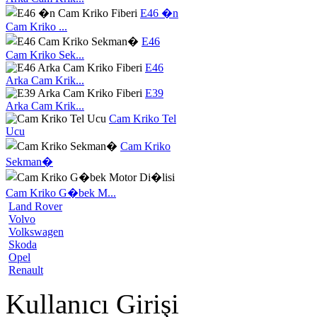
E46 �n
Cam Kriko ...
E46
Cam Kriko Sek...
E46
Arka Cam Krik...
E39
Arka Cam Krik...
Cam Kriko Tel
Ucu
Cam Kriko
Sekman�
Cam Kriko G�bek M...
Land Rover
Volvo
Volkswagen
Skoda
Opel
Renault
Kullanıcı Girişi