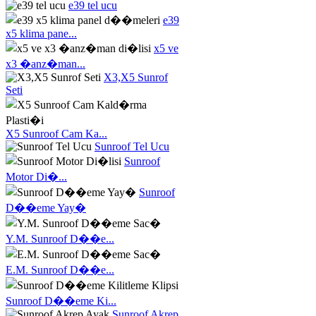
e39 tel ucu
e39
x5 klima pane...
x5 ve
x3 �anz�man...
X3,X5 Sunrof
Seti
X5 Sunroof Cam Ka...
Sunroof Tel Ucu
Sunroof
Motor Di�...
Sunroof
D��eme Yay�
Y.M. Sunroof D��e...
E.M. Sunroof D��e...
Sunroof D��eme Ki...
Sunroof Akrep