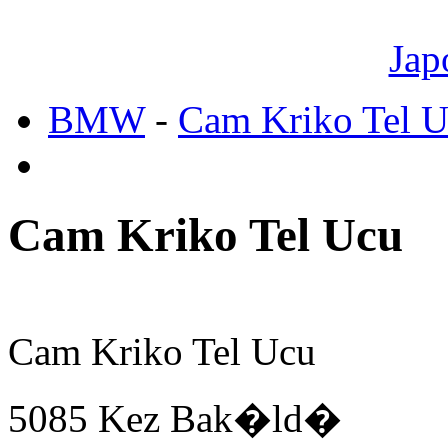
Jap
BMW
-
Cam Kriko Tel 
Cam Kriko Tel Ucu
Cam Kriko Tel Ucu
5085 Kez Bak�ld�