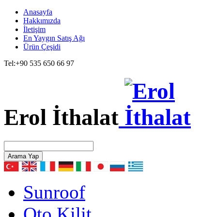
Anasayfa
Hakkımızda
İletişim
En Yaygın Satış Ağı
Ürün Çeşidi
Tel:
+90 535 650 66 97
Erol İthalat
Arama Yap
Sunroof
Oto Kilit