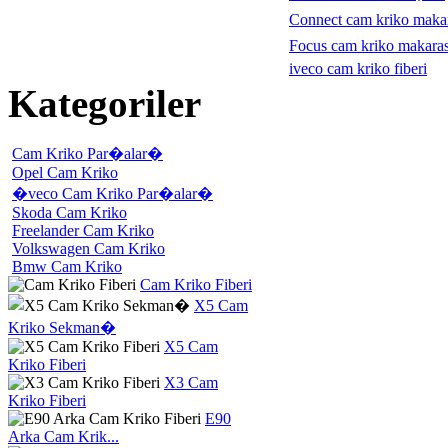
Connect cam kriko mak
Focus cam kriko makar
iveco cam kriko fiberi
Kategoriler
Cam Kriko Par�alar�
Opel Cam Kriko
�veco Cam Kriko Par�alar�
Skoda Cam Kriko
Freelander Cam Kriko
Volkswagen Cam Kriko
Bmw Cam Kriko
Cam Kriko Fiberi
X5 Cam
Kriko Sekman�
X5 Cam
Kriko Fiberi
X3 Cam
Kriko Fiberi
E90
Arka Cam Krik...